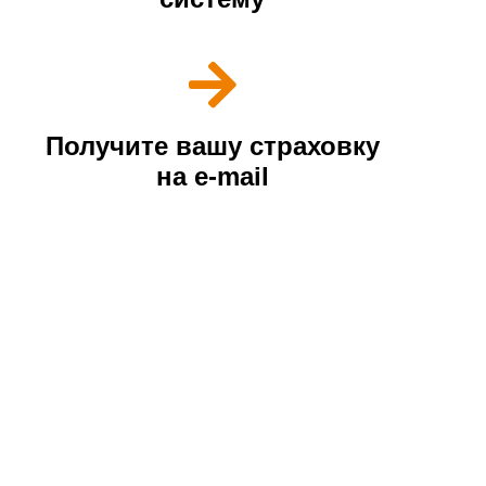
Получите вашу страховку
на e-mail
Наши преимущества
У нас лучшие условия страхования и
надежные партнеры
Выгодная стоимость, ниже, чем в офисах
страховых компаний
Ваш комфорт и экономия времени
Онлайн поддержка по любым возникающим
вопросам