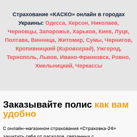
Страхование «КАСКО» онлайн в городах
Украины:
Одесса
,
Херсон
,
Николаев
,
Черновцы
,
Запорожье
,
Харьков
,
Киев
,
Луцк
,
Полтава
,
Винница
,
Житомир
,
Сумы
,
Чернигов
,
Кропивницкий (
Кировоград
)
,
Ужгород
,
Тернополь
,
Львов
,
Ивано-Франковск
,
Ровно
,
Хмельницкий
,
Черкассы
Заказывайте полис
как вам
удобно
С онлайн-магазином страхования «Страховка-24»
защитить себя от расходов, связанных с