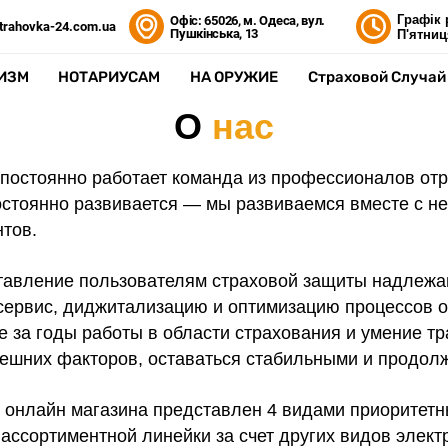
Графік 
Офіс: 65026, м. Одеса, вул.
trahovka-24.com.ua
Пушкінська, 13
П'ятниц
ИЗМ
НОТАРИУСАМ
НА ОРУЖИЕ
Страховой Случай
О
нас
 постоянно работает команда из профессионалов от
остоянно развивается — мы развиваемся вместе с не
нтов.
тавление пользователям страховой защиты надлежа
сервис, диджитализацию и оптимизацию процессов ок
 за годы работы в области страхования и умение т
нешних факторов, оставаться стабильными и продол
онлайн магазина представлен 4 видами приоритетны
ссортиментной линейки за счет других видов элект