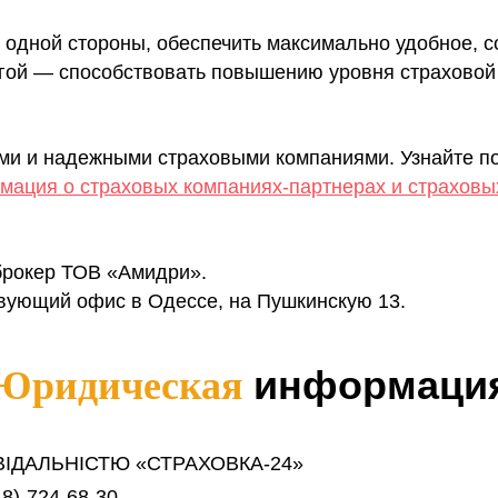
с одной стороны, обеспечить максимально удобное, 
угой — способствовать повышению уровня страховой 
ми и надежными страховыми компаниями. Узнайте по
ация о страховых компаниях-партнерах и страховы
брокер ТОВ «Амидри».
вующий офис в Одессе, на Пушкинскую 13.
информаци
Юридическая
ІДАЛЬНІСТЮ «СТРАХОВКА-24»
8)-724-68-30