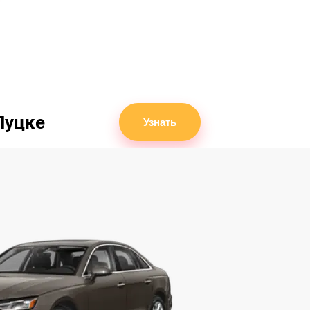
Луцке
Узнать