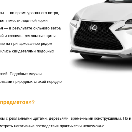
ом — во время ураганного ветра,
ют тяжести ледяной корки,
ья — в результате сильного ветра
ий и кровель, рекламные щиты.
ние на припаркованное рядом
овились свидетелями подобных
ловий. Подобные случаи —
ртвами природных стихий нередко
 предметов
»?
дом с рекламными щитами, деревьями, временными конструкциями. Но и н
смотреть негативные последствия практически невозможно.