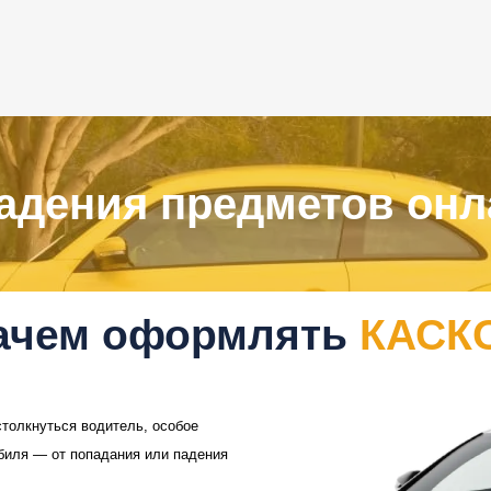
адения предметов онл
ачем оформлять
КАСК
толкнуться водитель, особое
биля — от попадания или падения