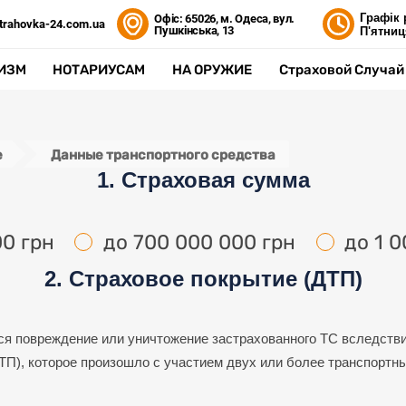
Графік 
Офіс: 65026, м. Одеса, вул.
trahovka-24.com.ua
Пушкінська, 13
П'ятниц
ИЗМ
НОТАРИУСАМ
НА ОРУЖИЕ
Страховой Случай
е
Данные транспортного средства
1. Страховая сумма
00 грн
до 700 000 000 грн
до 1 
2. Страховое покрытие (ДТП)
ся повреждение или уничтожение застрахованного ТС вследств
ТП), которое произошло с участием двух или более транспортн