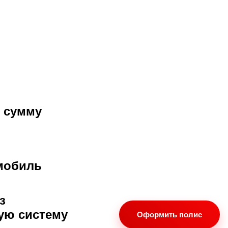
 оформляется страховка в Лу
Покупка полиса происходит всего в несколько шагов
Наши 
 сумму
У нас лучшие условия
Выгодная стоимость, 
омобиль
Ваш комфорт и эконо
Онлайн поддержка по
з
ую систему
Оформить полис