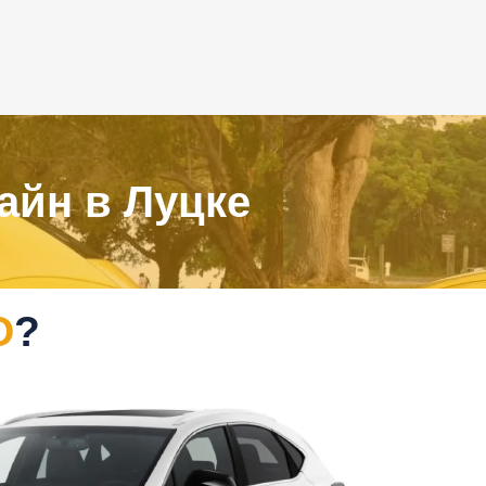
айн в Луцке
О
?