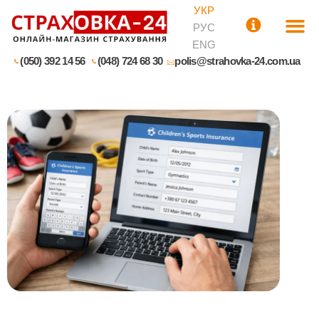
УКР
РУС
ENG
(050) 392 14 56
(048) 724 68 30
polis@strahovka-24.com.ua