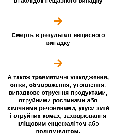
внаслідок нещасного випадку
Смерть в результаті нещасного
випадку
А також травматичні ушкодження,
опіки, обмороження, утоплення,
випадкове отруєння продуктами,
отруйними рослинами або
хімічними речовинами, укуси змій
і отруйних комах, захворювання
кліщовим енцефалітом або
поліомієлітом.