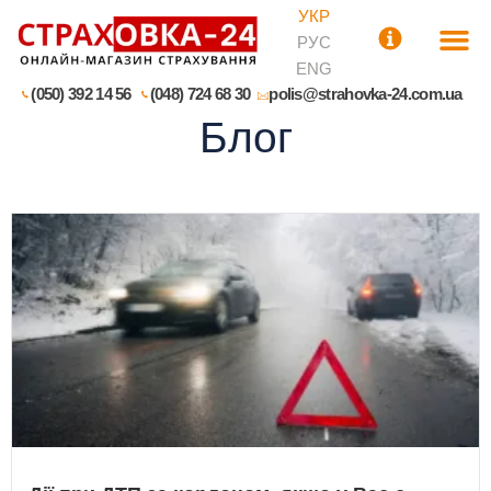
УКР
РУС
ENG
(050) 392 14 56
(048) 724 68 30
polis@strahovka-24.com.ua
Блог