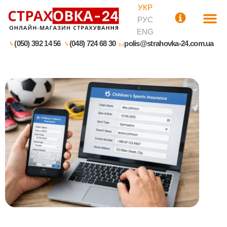
УКР
РУС
ENG
(050) 392 14 56
(048) 724 68 30
polis@strahovka-24.com.ua