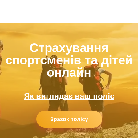
Страхування
спортсменів та дітей
онлайн
Як виглядає ваш поліс
Зразок полісу