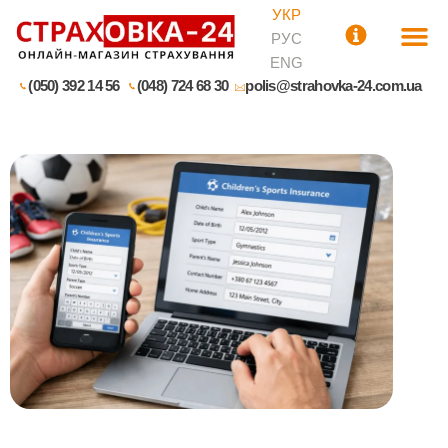
УКР
РУС
ENG
(050) 392 14 56
(048) 724 68 30
polis@strahovka-24.com.ua