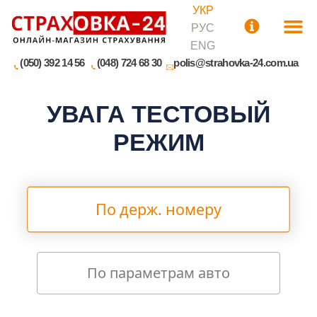
УКР
РУС
ENG
(050) 392 14 56
(048) 724 68 30
polis@strahovka-24.com.ua
УВАГА ТЕСТОВЫЙ
РЕЖИМ
По держ. номеру
По параметрам авто