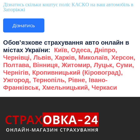
Дізнатись скільки коштує поліс КАСКО на ваш автомобіль в
Запоріжжі
Дізнатись
Обов’язкове страхування авто онлайн в
містах України:
Київ
,
Одеса
,
Дніпро
,
Чернівці
,
Львів
,
Харків
,
Миколаїв
,
Херсон
,
Полтава
,
Вінниця
,
Житомир
,
Луцьк
,
Суми
,
Чернігів
,
Кропивницький (Кіровоград)
,
Ужгород
,
Тернопіль
,
Рівне
,
Івано
-
Франківськ
,
Хмельницький
,
Черкаси