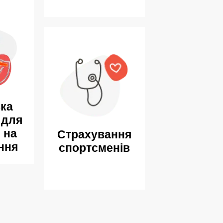
ка
 для
 на
Страхування
ння
спортсменів