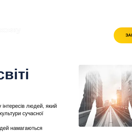
ховку
ЗА
лижчим часом
віті
у інтересів людей, який
культури сучасної
юдей намагаються