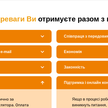
ереваги Ви
отримуєте разом з
Співпраця з передови
e-mail
Економія
Законність
Підтримка і онлайн ко
ично за
Якщо в процесі роб
лятора. Оплата
виникнуть питання,