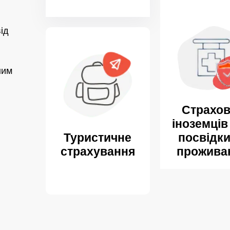
ід
ним
Страхов
іноземців
посвідки
Туристичне
прожива
страхування