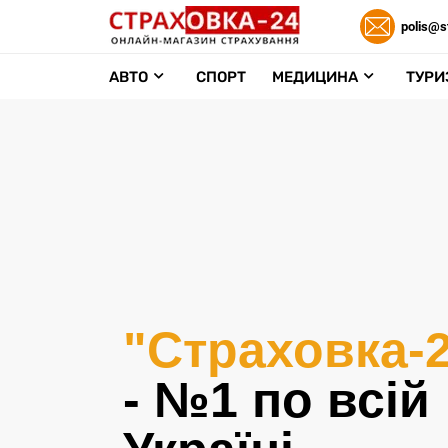
polis@s
АВТО
СПОРТ
МЕДИЦИНА
ТУРИ
"Страховка-
- №1 по всій