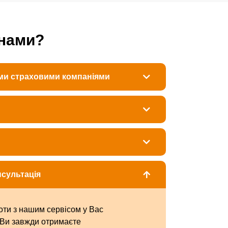
 нами?
ми страховими компаніями
нсультація
оти з нашим сервісом у Вас
 Ви завжди отримаєте