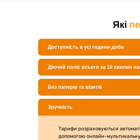
Які
п
Доступність в усі години доби
Діючий поліс всього за 10 хвилин на 
Без паперів та візитів
Зручність
Тарифи розраховуються автомат
допомогою онлайн-мультикальку