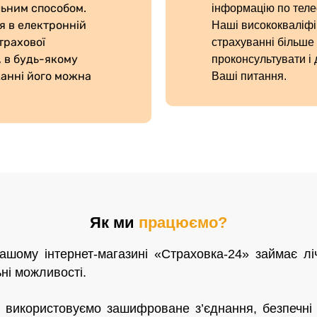
льним способом.
інформацію по теле
я в електронній
Наші висококваліфі
трахової
страхуванні більше 
, в будь-якому
проконсультувати і 
жанні його можна
Ваші питання.
Як ми
працюємо?
шому інтернет-магазині «Страховка-24» займає лі
ьні можливості.
 використовуємо зашифроване з’єднання, безпечні 