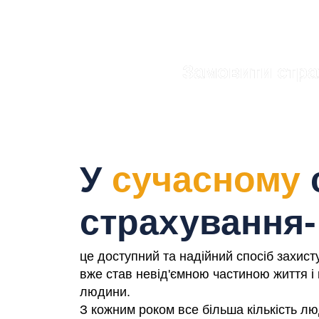
Замовити стра
Ми зв'яжемося з вами найб
У
сучасному
с
страхування-
це доступний та надійний спосіб захист
вже став невід'ємною частиною життя і 
людини.
З кожним роком все більша кількість л