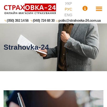
УКР
РУС
ENG
(050) 392 14 56
(048) 724 68 30
polis@strahovka-24.com.ua
Strahovka-24