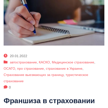
20.01.2022
автострахование
,
КАСКО
,
Медицинское страхование
,
ОСАГО
,
про страхование
,
страхование в Украине
,
Страхование выезжающих за границу
,
туристическое
страхование
0
Франшиза в страховании