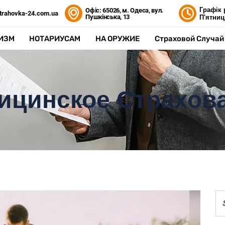
Графік 
Офіс: 65026, м. Одеса, вул.
trahovka-24.com.ua
Пушкінська, 13
П'ятниц
ИЗМ
НОТАРИУСАМ
НА ОРУЖИЕ
Страховой Случай
ицинское Страхов