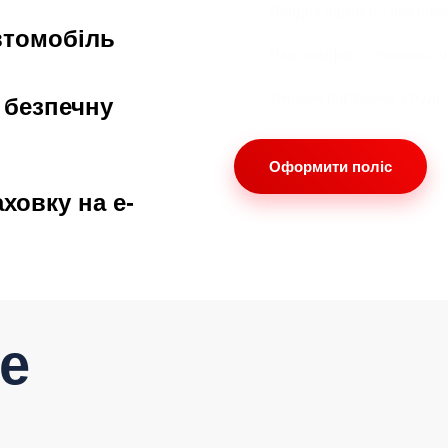
Вигідна вартість, яка ниж
втомобіль
Ваш комфорт і економія 
Онлайн підтримка з будь
 безпечну
Оформити поліс
ховку на е-
е