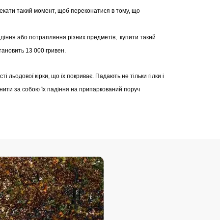
екати такий момент, щоб переконатися в тому, що
діння або потрапляння різних предметів, купити такий
ановить 13 000 гривен.
ті льодової кірки, що їх покриває. Падають не тільки гілки і
инити за собою їх падіння на припаркований поруч