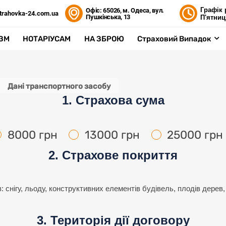
Графік 
Офіс: 65026, м. Одеса, вул.
trahovka-24.com.ua
Пушкінська, 13
П'ятниц
ЗМ
НОТАРІУСАМ
НА ЗБРОЮ
Страховий Випадок
Дані транспортного засобу
1. Страхова сума
8000 грн
13000 грн
25000 грн
2. Страхове покриття
 снігу, льоду, конструктивних елементів будівель, плодів дерев, 
3. Територія дії договору