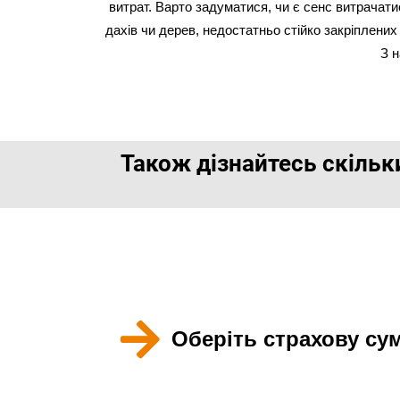
витрат. Варто задуматися, чи є сенс витрачати
дахів чи дерев, недостатньо стійко закріплених
З 
Також дізнайтесь скільк
Як 
Оберіть страхову су