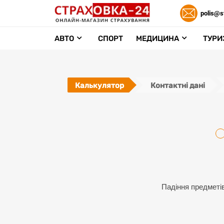
polis@s
АВТО
СПОРТ
МЕДИЦИНА
ТУРИ
Калькулятор
Контактні дані
Падіння предметів: