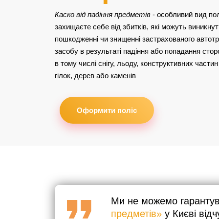
Каско від падіння предметів
- особливий вид пол
захищаєте себе від збитків, які можуть виникнут
пошкодженні чи знищенні застрахованого автот
засобу в результаті падіння або попадання стор
в тому числі снігу, льоду, конструктивних частин 
гілок, дерев або каменів
Оформити поліс
Ми не можемо гарантува
предметів»
у Києві від