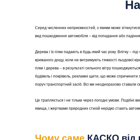
Н
Серед численних неприємностей, з якими може зіткнутися
вид пошкодження автомобіля – від попадання або падіння
Дерева і їх гілки падають в будь-який час року. Влітку – під 
крижаного дощу, коли не витримують тяжкості льодової кірк
гілки і дерева – в результаті сильного вітру пошкоджують
будівель і покрівель, рекламні щити, що може спричинити 
поруч транспортний засіб. Всі ми неодноразово ставали с
Це трапляється і не тільки через погодні умови. Подібні ви
явища, і жертвами природних стихій нерідко стають автомо
Чому саме
КАСКО від 