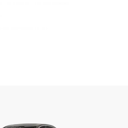
че, ніж в офісах страхових компаній
часу
-яких виникаючих питань