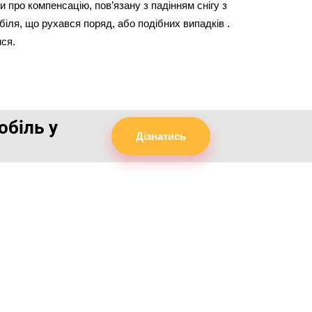
 про компенсацію, пов’язану з падінням снігу з
біля, що рухався поряд, або подібних випадків .
ся.
обіль у
Дізнатись
єві?
і переваги
ахування і надійні партнери