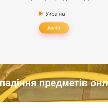
Україна
Далі
падіння предметів онл