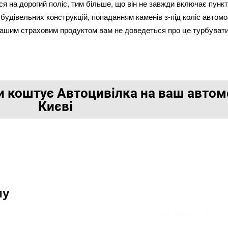
ся на дорогий поліс, тим більше, що він не завжди включає пункти
 будівельних конструкцій, попаданням каменів з-під коліс автомо
нашим страховим продуктом вам не доведеться про це турбувати
и коштує Автоцивілка на ваш автом
Києві
оформлюється страховка у Ки
Покупка полісу відбувається всього в декілька кроків
Наш
му
У нас найкращі умови стр