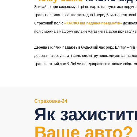
Звичайно при сильному вітрі не варто паркуватися поруч 
трапитися може все, що завгодно і передбачити негативні
Страховий поліс
«
КАСКО від падіння предметів
»
дозволя
поліс можна в нашому онлайн магазині за дуже приваблив
Дерева і їх гілки падають в будь-який час року. Влітку – пі
дерева – в результаті сильного вітру пошкоджуються тако
транспортний засіб. Всі ми неодноразово ставали свідкам
Страховка-24
Як захистит
Ваше авто?