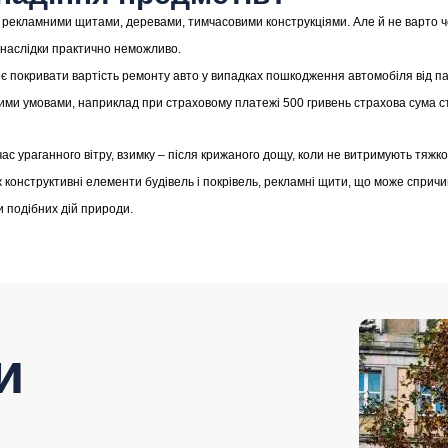
з рекламними щитами, деревами, тимчасовими конструкціями. Але й не варто ч
 наслідки практично неможливо.
є покривати вартість ремонту авто у випадках пошкодження автомобіля від па
ими умовами, наприклад при страховому платежі 500 гривень страхова сума ст
д час ураганного вітру, взимку – після крижаного дощу, коли не витримують тяжкос
ж конструктивні елементи будівель і покрівель, рекламні щити, що може сприч
и подібних дій природи.
и