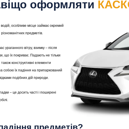
авіщо оформляти
КАСК
 водій, особливе місце займає окремий
 різноманітних предметів.
час ураганного вітру, взимку – після
и, що їх покриває. Падають не тільки
ся також конструктивні елементи
за собою їх падіння на припаркований
відками подібних дій природи.
падки – це досить часті і поширені
білі.
падіння предметів?