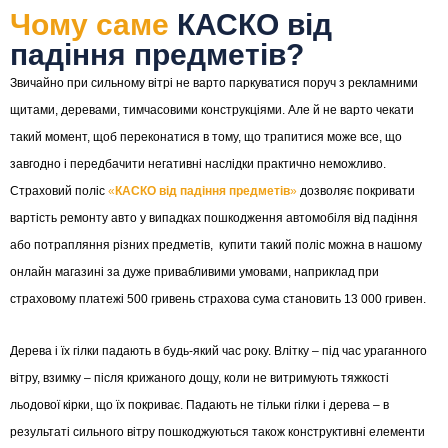
Чому саме
КАСКО від
падіння предметів?
Звичайно при сильному вітрі не варто паркуватися поруч з рекламними
щитами, деревами, тимчасовими конструкціями. Але й не варто чекати
такий момент, щоб переконатися в тому, що трапитися може все, що
завгодно і передбачити негативні наслідки практично неможливо.
Страховий поліс
«
КАСКО від падіння предметів
»
дозволяє покривати
вартість ремонту авто у випадках пошкодження автомобіля від падіння
або потрапляння різних предметів, купити такий поліс можна в нашому
онлайн магазині за дуже привабливими умовами, наприклад при
страховому платежі 500 гривень страхова сума становить 13 000 гривен.
Дерева і їх гілки падають в будь-який час року. Влітку – під час ураганного
вітру, взимку – після крижаного дощу, коли не витримують тяжкості
льодової кірки, що їх покриває. Падають не тільки гілки і дерева – в
результаті сильного вітру пошкоджуються також конструктивні елементи