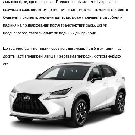
льодової кірки, що їх покриває. Падають не тільки гілки і дерева – в
результаті сильного вітру пошкоджуються також конструктивні елементи
будівель і покрівель, рекламні щити, що може спричинити за собою їх
падіння на припаркований поруч транспортний засіб. Всі ми
неодноразово ставали свідками подібних дій природи.
Це трапляється і не тільки через погодні умови. Подібні випадки – це
досить часті і поширені явища, і жертвами природних стихій нерідко
стають автомобілі.