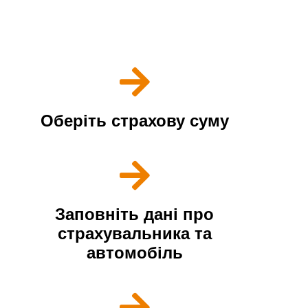
страховка в Херсоні?
Покупка полісу відбувається всього в декілька кроків
Оберіть страхову суму
Заповніть дані про
страхувальника та
автомобіль