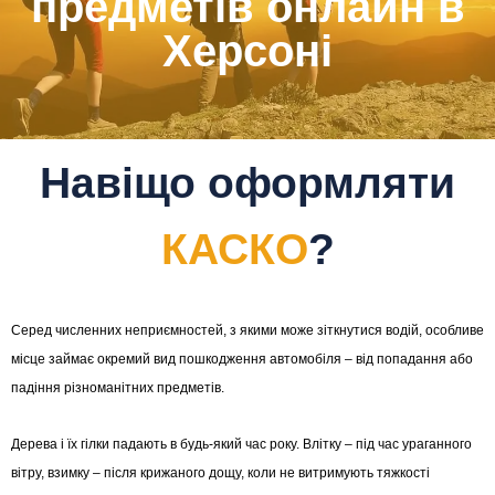
предметів онлайн в
Херсоні
Навіщо оформляти
КАСКО
?
Серед численних неприємностей, з якими може зіткнутися водій, особливе
місце займає окремий вид пошкодження автомобіля – від попадання або
падіння різноманітних предметів.
Дерева і їх гілки падають в будь-який час року. Влітку – під час ураганного
вітру, взимку – після крижаного дощу, коли не витримують тяжкості