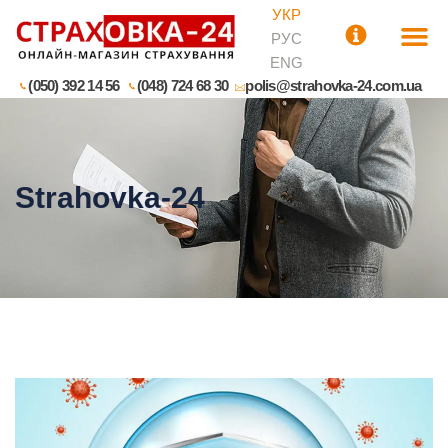
УКР
РУС
ENG
(050) 392 14 56
(048) 724 68 30
polis@strahovka-24.com.ua
Strahovka-24