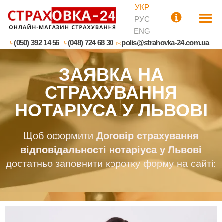
УКР
РУС
ENG
(050) 392 14 56
(048) 724 68 30
polis@strahovka-24.com.ua
ЗАЯВКА НА
СТРАХУВАННЯ
НОТАРІУСА У ЛЬВОВІ
Щоб оформити
Договір страхування
відповідальності нотаріуса у Львові
достатньо заповнити коротку форму на сайті: