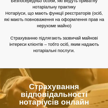
Безпосередньо особи, які ведуть приватну
нотаріальну практику
Нотаріуси, що мають функції реєстраторів (осіб,
які мають повноваження на оформлення прав на
нерухоме майно)
Страхуванню підлягають зазвичай майнові
інтереси клієнтів – тобто осіб, яким надають
нотаріальні послуги.
Страхування
відповідальності
нотаріусів онлайн