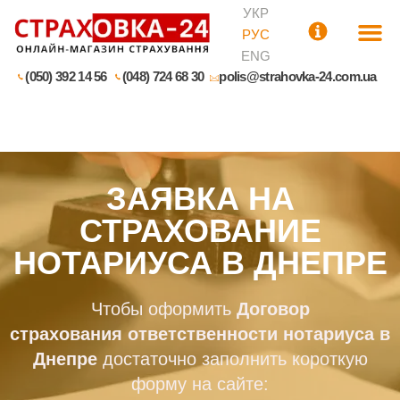
УКР
РУС
ENG
(050) 392 14 56
(048) 724 68 30
polis@strahovka-24.com.ua
ЗАЯВКА НА
СТРАХОВАНИЕ
НОТАРИУСА В ДНЕПРЕ
Чтобы оформить
Договор
страхования
ответственности
нотариуса
в
Днепре
достаточно заполнить короткую
форму на сайте: